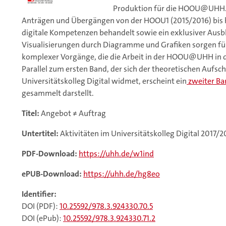
Produktion für die HOOU@UHH. 
Anträgen und Übergängen von der HOOU1 (2015/2016) bis 
digitale Kompetenzen behandelt sowie ein exklusiver Ausblic
Visualisierungen durch Diagramme und Grafiken sorgen für
komplexer Vorgänge, die die Arbeit in der HOOU@UHH in d
Parallel zum ersten Band, der sich der theoretischen Aufsc
Universitätskolleg Digital widmet, erscheint ein
zweiter Ba
gesammelt darstellt.
Titel:
Angebot ≠ Auftrag
Untertitel:
Aktivitäten im Universitätskolleg Digital 2017/2
PDF-Download:
https://uhh.de/w1ind
ePUB-Download:
https://uhh.de/hg8eo
Identifier:
DOI (PDF):
10.25592/978.3.924330.70.5
DOI (ePub):
10.25592/978.3.924330.71.2