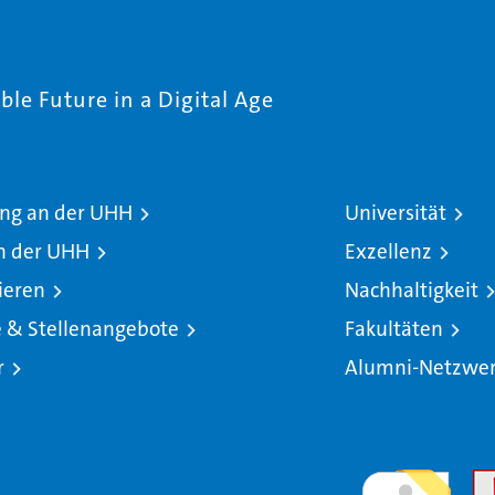
le Future in a Digital Age
ng an der UHH
Universität
n der UHH
Exzellenz
ieren
Nachhaltigkeit
e & Stellenangebote
Fakultäten
r
Alumni-Netzwe