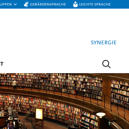
ruppen
Gebärdensprache
Leichte Sprache
Synergie
T