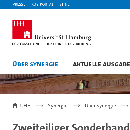
Presse
KUS-Portal
STiNE
ÜBER SYNERGIE
AKTUELLE AUSGAB
UHH
Synergie
Über Synergie
Zweiteiliger Sonderband